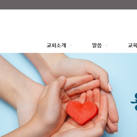
교회소개
말씀
교회연혁
주일예배
인사말
수요예배
교회표어
찬양예배
교회소개
말씀
교
섬기는분
특별예배
예배안내
찾아오시는길
사역
전도대
중보기도
찬양대