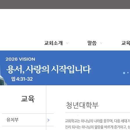
교회소개
말씀
교회연혁
주일예배
인사말
수요예배
교회표어
찬양예배
교회소개
말씀
교
섬기는분
특별예배
예배안내
찾아오시는길
사역
전도대
중보기도
교육
찬양대
유치부